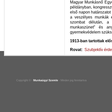
Magyar Munkásnő Egyes
példányban, kongressz
első napon határozatot 
a veszélyes munkák e
szombat délután, a
munkaszünet” és anya
gyermekvédelem szüks
1913-ban tartottak e
Rovat:
Szubjektív érd
Copyright © -
Munkaügyi Szemle
- Minden jog fenntartva