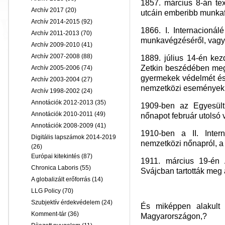
1857. március 8-án tex
Archív 2017
(20)
utcáin emberibb munkafe
Archív 2014-2015
(92)
1866. I. Internacionál
Archív 2011-2013
(70)
munkavégzéséről, vagy
Archív 2009-2010
(41)
Archív 2007-2008
(88)
1889. július 14-én kez
Zetkin beszédében meg
Archív 2005-2006
(74)
gyermekek védelmét és 
Archív 2003-2004
(27)
nemzetközi események
Archív 1998-2002
(24)
Annotációk 2012-2013
(35)
1909-ben az Egyesült
Annotációk 2010-2011
(49)
nőnapot február utolsó 
Annotációk 2008-2009
(41)
1910-ben a II. Inter
Digitális lapszámok 2014-2019
nemzetközi nőnapról, a
(26)
Európai kitekintés
(87)
1911. március 19-én 
Chronica Laboris
(55)
Svájcban tartották meg 
A globalizált erőforrás
(14)
LLG Policy
(70)
Szubjektív érdekvédelem
(24)
És miképpen alakult
Komment-tár
(36)
Magyarországon,?