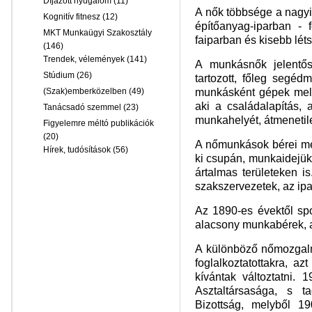
Díjazott nyugalom
(11)
A nők többsége a nagyip
Kognitív fitnesz
(12)
építőanyag-iparban - 
MKT Munkaügyi Szakosztály
faiparban és kisebb lé
(146)
Trendek, vélemények
(141)
A munkásnők jelentős
Stúdium
(26)
tartozott, főleg segéd
munkásként gépek melle
(Szak)emberközelben
(49)
aki a családalapítás, 
Tanácsadó szemmel
(23)
munkahelyét, átmenetil
Figyelemre méltó publikációk
(20)
A nőmunkások bérei mess
Hírek, tudósítások
(56)
ki csupán, munkaidejük
ártalmas területeken i
szakszervezetek, az ipa
Az 1890-es évektől spon
alacsony munkabérek, 
A különböző nőmozgalm
foglalkoztatottakra, a
kívántak változtatni.
Asztaltársasága, s t
Bizottság, melyből 1