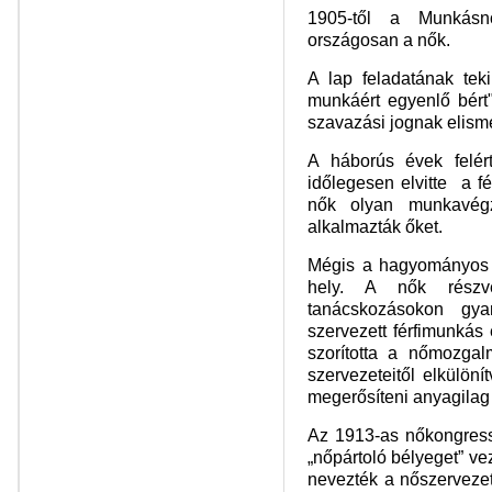
1905-től a Munkásnő
országosan a nők.
A lap feladatának tek
munkáért egyenlő bért"
szavazási jognak elisme
A háborús évek felér
időlegesen elvitte a fé
nők olyan munkavég
alkalmazták őket.
Mégis a hagyományos „
hely. A nők részvé
tanácskozásokon gya
szervezett férfimunkás
szorította a nőmozgal
szervezeteitől elkülön
megerősíteni anyagilag 
Az 1913-as nőkongressz
„nőpártoló bélyeget” vez
nevezték a nőszervezet