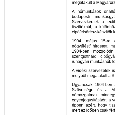
megalakult a Magyaror
A nőmunkások önálló
budapesti munkásgy
Szervezkedtek a text
tisztítóknál, a külön
cipőfelsőrész-készítők 
1904. május 15-re 
nőgyűlést” hirdetett, 
1904-ben mozgolódn
szentgotthárdi cipőgy
ruhagyári munkásnők fo
A vidéki szervezetek i
melyből megalakult a 
Ugyancsak 1904-ben a
Szövetsége és a Ma
nőmozgalmak mindegy
egyenjogúsításáért, a vá
éppen azért, hogy tis
mert ez időben csak férf