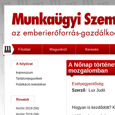
Főoldal
Magunkról
Keresés
A Nőnap történet
A folyóirat
mozgalomban
Impresszum
Tartalomjegyzékek
Esélyegyenlőség
Publikáció beküldése
Szerző:
Lux Judit
Rovatok
Hogyan is kezdődött? K
Archív 2019
(56)
Archív 2018
(58)