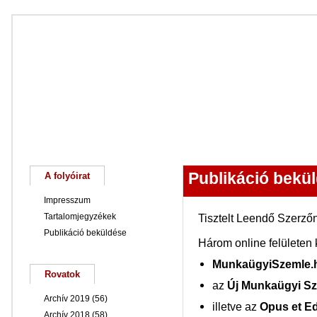
Főoldal
Magunkról
Keresés
Publikáció bekü
A folyóirat
Impresszum
Tartalomjegyzékek
Tisztelt Leendő Szerző
Publikáció beküldése
Három online felületen 
MunkaügyiSzemle
Rovatok
az
Új Munkaügyi S
Archív 2019
(56)
illetve az
Opus et E
Archív 2018
(58)