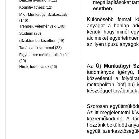
Díjazott nyugalom
(11)
megállapításokat tar
Kognitív fitnesz
(12)
esetben.
MKT Munkaügyi Szakosztály
Különösebb formai k
(146)
anyagot a honlap adot
Trendek, vélemények
(140)
kérjük, hogy minél eg
Stúdium
(26)
alcímeket egyértelműen 
(Szak)emberközelben
(49)
az ilyen típusú anyagok
Tanácsadó szemmel
(23)
Figyelemre méltó publikációk
(20)
Az
Új Munkaügyi Sz
Hírek, tudósítások
(56)
tudományos igényű, l
közvetlenül a folyóira
metropolitan [dot] hu
) 
készséggel továbbítjuk
Szorosan együttműkö
Az itt megjelentetni 
közreműködünk. A
tár
hozzánk beküldött anya
együtt szerkesztőségük