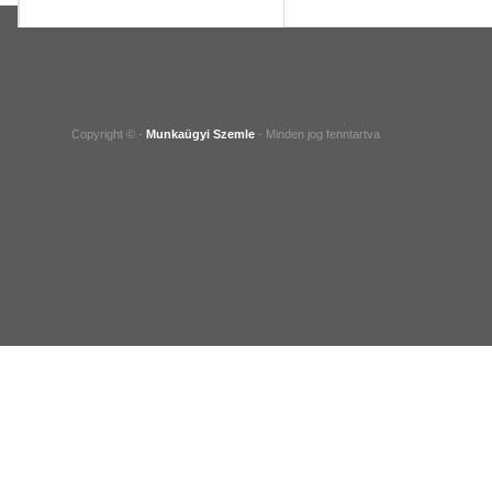
Copyright © -
Munkaügyi Szemle
- Minden jog fenntartva