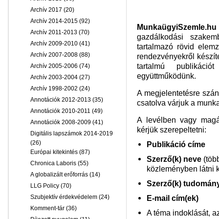
Archív 2017
(20)
Archív 2014-2015
(92)
MunkaügyiSzemle.hu
Archív 2011-2013
(70)
gazdálkodási szakemb
Archív 2009-2010
(41)
tartalmazó
rövid elemz
Archív 2007-2008
(88)
rendezvényekről készít
tartalmú publikáci
Archív 2005-2006
(74)
együttműködünk.
Archív 2003-2004
(27)
Archív 1998-2002
(24)
A megjelentetésre szá
Annotációk 2012-2013
(35)
csatolva várjuk a
munka
Annotációk 2010-2011
(49)
A levélben vagy magá
Annotációk 2008-2009
(41)
kérjük szerepeltetni:
Digitális lapszámok 2014-2019
(26)
Publikáció címe
Európai kitekintés
(87)
Szerző(k) neve
(töb
Chronica Laboris
(55)
közleményben látni k
A globalizált erőforrás
(14)
Szerző(k) tudomán
LLG Policy
(70)
Szubjektív érdekvédelem
(24)
E-mail cím(ek)
Komment-tár
(36)
A téma indoklását, a