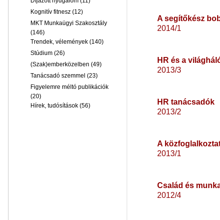
Díjazott nyugalom
(11)
Kognitív fitnesz
(12)
A segítőkész bo
MKT Munkaügyi Szakosztály
2014/1
(146)
Trendek, vélemények
(140)
Stúdium
(26)
HR és a világhál
(Szak)emberközelben
(49)
2013/3
Tanácsadó szemmel
(23)
Figyelemre méltó publikációk
(20)
HR tanácsadók
Hírek, tudósítások
(56)
2013/2
A közfoglalkozta
2013/1
Család és munk
2012/4