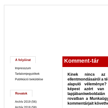
Főoldal
Magunkról
Keresés
Komment-tár
A folyóirat
Impresszum
Tartalomjegyzékek
Kinek nincs az ő
ellentmondásairól a t
Publikáció beküldése
alapuló véleménye?
képest azért van e
lapjában/weboldalán
Rovatok
rovatban a Munkaügy
Archív 2019
(56)
kommentárjait követh
Archív 2018
(58)