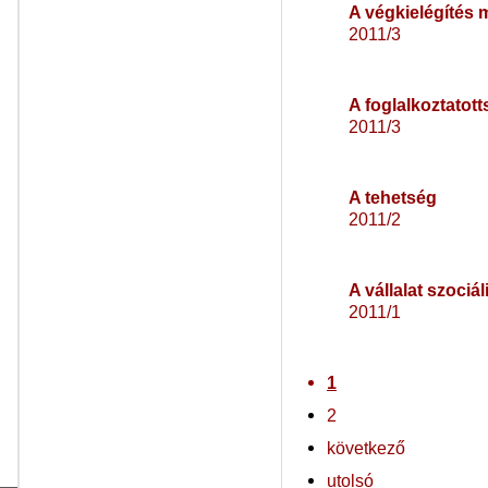
A végkielégítés 
2011/3
A foglalkoztatot
2011/3
A tehetség
2011/2
A vállalat szociá
2011/1
1
2
következő
utolsó