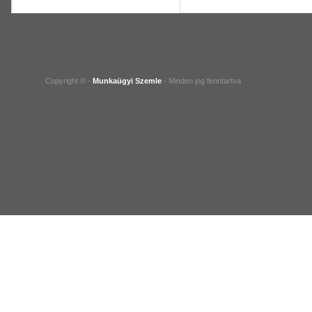
Copyright © -
Munkaügyi Szemle
- Minden jog fenntartva