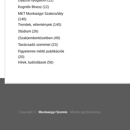
Díjazott nyugalom
(11)
Kognitív fitnesz
(12)
MKT Munkaügyi Szakosztály
(146)
Trendek, vélemények
(140)
Stúdium
(26)
(Szak)emberközelben
(49)
Tanácsadó szemmel
(23)
Figyelemre méltó publikációk
(20)
Hírek, tudósítások
(56)
Copyright © -
Munkaügyi Szemle
- Minden jog fenntartva