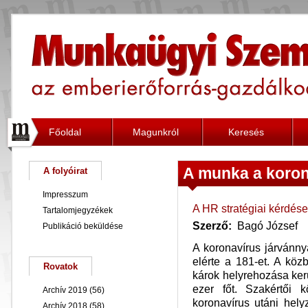
Főoldal
Magunkról
Keresés
A munka a koron
A folyóirat
Impresszum
A HR stratégiai kérdése
Tartalomjegyzékek
Szerző:
Bagó József
Publikáció beküldése
A koronavírus járvánnya
elérte a 181-et. A kö
Rovatok
károk helyrehozása ker
ezer főt. Szakértői 
Archív 2019
(56)
koronavírus utáni hely
Archív 2018
(58)