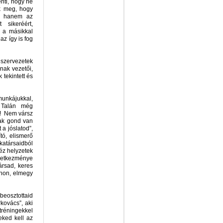
enti, hogy ne
ik meg, hogy
n, hanem az
 sikeréért,
z a másikkal
az így is fog
szervezetek
nak vezetői,
 tekintett és
munkájukkal,
. Talán még
d! Nem vársz
sak gond van
 a jóslatod”,
ító, elismerő
katársaidból
héz helyzetek
övetkezménye
ársad, keres
thon, elmegy
beosztottaid
kovács”, aki
tréningekkel
eked kell az