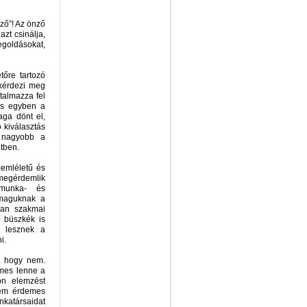
ző”! Az önző
zt csinálja,
egoldásokat,
tőre tartozó
 kérdezi meg
talmazza fel
 és egyben a
aga dönt el,
 kiválasztás
l nagyobb a
tben.
emléletű és
megérdemlik
 munka- és
 maguknak a
van szakmai
y büszkék is
k lesznek a
i.
, hogy nem.
emes lenne a
on elemzést
nem érdemes
katársaidat