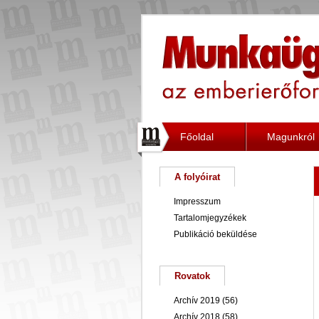
Főoldal
Magunkról
A folyóirat
Impresszum
Tartalomjegyzékek
Publikáció beküldése
Rovatok
Archív 2019
(56)
Archív 2018
(58)