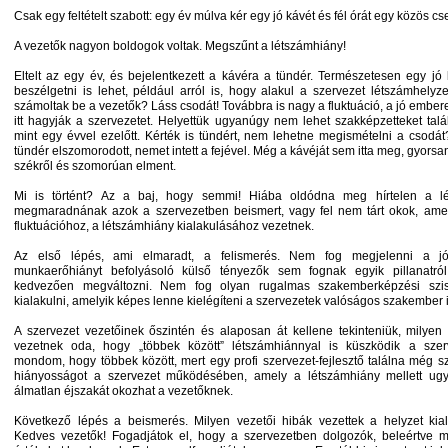
Csak egy feltételt szabott: egy év múlva kér egy jó kávét és fél órát egy közös c
A vezetők nagyon boldogok voltak. Megszűnt a létszámhiány!
Eltelt az egy év, és bejelentkezett a kávéra a tündér. Természetesen egy jó 
beszélgetni is lehet, például arról is, hogy alakul a szervezet létszámhelyze
számoltak be a vezetők? Láss csodát! Továbbra is nagy a fluktuáció, a jó embe
itt hagyják a szervezetet. Helyettük ugyanúgy nem lehet szakképzetteket találn
mint egy évvel ezelőtt. Kérték is tündért, nem lehetne megismételni a csodá
tündér elszomorodott, nemet intett a fejével. Még a kávéját sem itta meg, gyorsan
székről és szomorúan elment.
Mi is történt? Az a baj, hogy semmi! Hiába oldódna meg hírtelen a lé
megmaradnának azok a szervezetben beismert, vagy fel nem tárt okok, ame
fluktuációhoz, a létszámhiány kialakulásához vezetnek.
Az első lépés, ami elmaradt, a felismerés. Nem fog megjelenni a j
munkaerőhiányt befolyásoló külső tényezők sem fognak egyik pillanatró
kedvezően megváltozni. Nem fog olyan rugalmas szakemberképzési sz
kialakulni, amelyik képes lenne kielégíteni a szervezetek valóságos szakember 
A szervezet vezetőinek őszintén és alaposan át kellene tekinteniük, milyen
vezetnek oda, hogy „többek között” létszámhiánnyal is küszködik a szerv
mondom, hogy többek között, mert egy profi szervezet-fejlesztő találna még 
hiányosságot a szervezet működésében, amely a létszámhiány mellett ug
álmatlan éjszakát okozhat a vezetőknek.
Következő lépés a beismerés. Milyen vezetői hibák vezettek a helyzet kia
Kedves vezetők! Fogadjátok el, hogy a szervezetben dolgozók, beleértve m