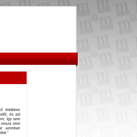
ző életében
etőt, és azt
sem, így sem
 vissza nem
kat azonban
tok.”