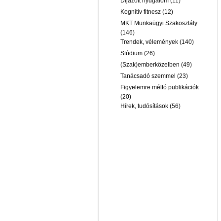
Díjazott nyugalom
(11)
Kognitív fitnesz
(12)
MKT Munkaügyi Szakosztály
(146)
Trendek, vélemények
(140)
Stúdium
(26)
(Szak)emberközelben
(49)
Tanácsadó szemmel
(23)
Figyelemre méltó publikációk
(20)
Hírek, tudósítások
(56)