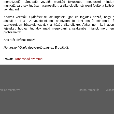
menedzselő, támogató vezetői munkád fókuszába, megteszel minde
munkatársaid sok tudása hasznosuljon, a sikerek ellensúlyozni fogják a költsé
távlatában!
Kedves vezetők! Gyűrjétek fel az ingetek ujját, és fogjatok hozzá, hogy 
alakuljon ki a szervezeteitekben, amelyben jól érzi magát mindenki, 
szervezetben büszkék vagytok a közös sikereitekre. Akkor nem kell azon
fejeteket, hogyan tudjátok majd megoldani a szakember hiányt, mert nem
problémátok.
Sok erőt kívánok hozzá!
Nemeskéri Gyula
ügyvezető-partner, Ergofit Kft
.
Rovat:
Tanácsadó szemmel
en jog fenntartva
Drupal
fejlesztés
Webes