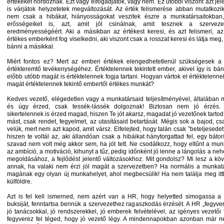
értékeket hordoznak. Ezt vagy elfogadjátok, vagy nem. Ez utóbbi viszont azt jel
is várjátok helyzetetek megváltozását. Az érték felismerése abban mutatkoz
nem csak a hibákat, hiányosságokat veszitek észre a munkatársaitokba
erősségeiket is, azt, amit jól csinálnak, amit tesznek a szervezet
eredményességéért. Aki a másikban az értékest keresi, és azt felismeri, a
értékes emberként fog viselkedni, aki viszont csak a rosszat keresi és látja meg, 
bánni a másikkal.
Miért fontos ez? Mert az emberi értékek elengedhetetlenül szükségesek a 
értékteremtő tevékenységéhez. Értéktelennek tekintett ember, akivel így is bán
előbb utóbb magát is értéktelennek fogja tartani. Hogyan vártok el értéktelennek
magát értéktelennek tekintő embertől értékes munkát?
Kedves vezető, elégedetlen vagy a munkatársaid teljesítményével, általában 
és úgy érzed, csak tessék-lássék dolgoznak! Biztosan nem jó érzés
sikertelennek is érzed magad, hiszen Te jót akarsz, magadat jó vezetőnek tarto
mást, csak rendet, fegyelmet, az utasításaid betartását. Mégis sok a bajod, c
velük, mert nem azt kapod, amit vársz. Elfelejted, hogy talán csak ”beteljesedett
hiszen te voltál az, aki állandóan csak a hibáikat hánytorgattad fel, egy bátor
szavad nem volt még akkor sem, ha jót tett. Ne csodálkozz, hogy eltűnt a mun
az ambíció, a motiváció, kihunyt a tűz, pedig időnként jó lenne a lángolás a ne
megoldásához, a fejlődést jelentő változásokhoz. Mit gondolsz? Mi lesz a k
annak, ha valaki nem érzi jól magát a szervezetben? Ha normális a munkat
magának egy olyan új munkahelyet, ahol megbecsülik! Ha nem találja meg it
külföldre.
Azt is fel kell ismerned, nem azért van a HR, hogy helyetted simogassa a 
buksiját, fenntartsa bennük a szervezethez ragaszkodás érzését. A HR „fegyver
jó tanácsokkal, jó rendszerekkel, jó emberek felvételével, az igényes vezetői 
fegyverez fel téged, hogy jó vezető légy. A mindennapokban azonban már n