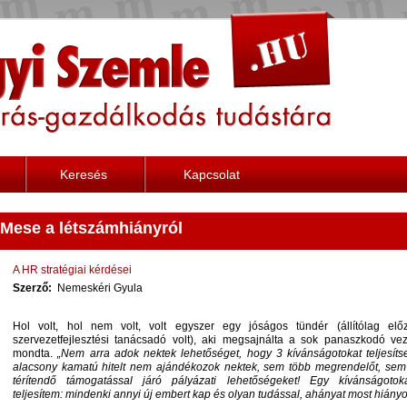
Keresés
Kapcsolat
Mese a létszámhiányról
A HR stratégiai kérdései
Szerző:
Nemeskéri Gyula
Hol volt, hol nem volt, volt egyszer egy jóságos tündér (állítólag elő
szervezetfejlesztési tanácsadó volt), aki megsajnálta a sok panaszkodó vez
mondta.
„Nem arra adok nektek lehetőséget, hogy 3 kívánságotokat teljesít
alacsony kamatú hitelt nem ajándékozok nektek, sem több megrendelőt, sem
térítendő támogatással járó pályázati lehetőségeket! Egy kívánságoto
teljesítem: mindenki annyi új embert kap és olyan tudással, ahányat most hiányol