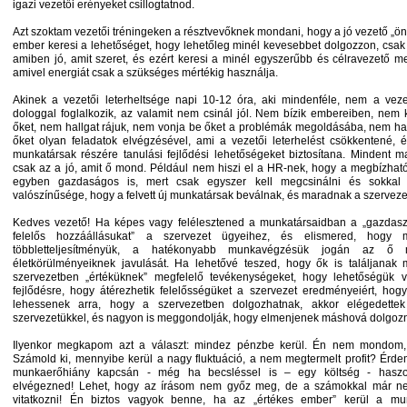
igazi vezetői erényeket csillogtatnod.
Azt szoktam vezetői tréningeken a résztvevőknek mondani, hogy a jó vezető „ön
ember keresi a lehetőséget, hogy lehetőleg minél kevesebbet dolgozzon, csak a
amiben jó, amit szeret, és ezért keresi a minél egyszerűbb és célravezető m
amivel energiát csak a szükséges mértékig használja.
Akinek a vezetői leterheltsége napi 10-12 óra, aki mindenféle, nem a veze
dologgal foglalkozik, az valamit nem csinál jól. Nem bízik embereiben, nem
őket, nem hallgat rájuk, nem vonja be őket a problémák megoldásába, nem ha
őket olyan feladatok elvégzésével, ami a vezetői leterhelést csökkentené,
munkatársak részére tanulási fejlődési lehetőségeket biztosítana. Mindent m
csak az a jó, amit ő mond. Például nem hiszi el a HR-nek, hogy a megbízható
egyben gazdaságos is, mert csak egyszer kell megcsinálni és sokka
valószínűsége, hogy a felvett új munkatársak beválnak, és maradnak a szerveze
Kedves vezető! Ha képes vagy felélesztened a munkatársaidban a „gazdasz
felelős hozzáállásukat” a szervezet ügyeihez, és elismered, hogy 
többletteljesítményük, a hatékonyabb munkavégzésük jogán az ő
életkörülményeiknek javulását. Ha lehetővé teszed, hogy ők is találjanak
szervezetben „értéküknek” megfelelő tevékenységeket, hogy lehetőségük 
fejlődésre, hogy átérezhetik felelősségüket a szervezet eredményeiért, hog
lehessenek arra, hogy a szervezetben dolgozhatnak, akkor elégedette
szervezetükkel, és nagyon is meggondolják, hogy elmenjenek máshová dolgozn
Ilyenkor megkapom azt a választ: mindez pénzbe kerül. Én nem mondom
Számold ki, mennyibe kerül a nagy fluktuáció, a nem megtermelt profit? Érd
munkaerőhiány kapcsán - még ha becsléssel is – egy költség - hasz
elvégezned! Lehet, hogy az írásom nem győz meg, de a számokkal már 
vitatkozni! Én biztos vagyok benne, ha az „értékes ember” kerül a mun