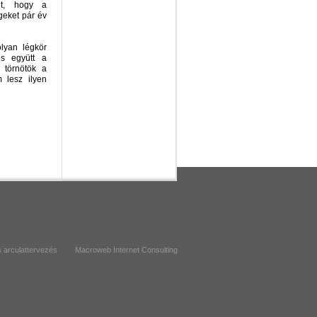
nt, hogy a
geket pár év
olyan légkör
és együtt a
 törnötök a
 lesz ilyen
 arculattervezés
Macroweb Internet Consulting