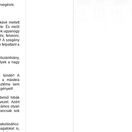
sevegésre.
kávé mellett
te. És miről
rek ugyanúgy
i, felvenni,
t? A szegény
 felpattant a
tszámhiány,
lyek a nagy
ó tündér! A
l a másikra
isztéma sem
igényeit!
 belső hibák
ezet. Azért
számos olyan
yancsak sok
lakulásához.
agatokat is,