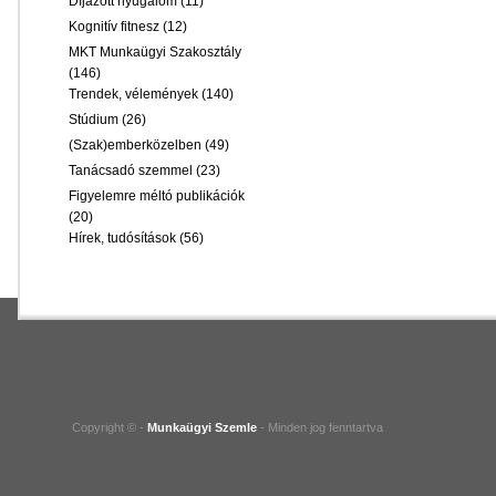
Díjazott nyugalom
(11)
Kognitív fitnesz
(12)
MKT Munkaügyi Szakosztály
(146)
Trendek, vélemények
(140)
Stúdium
(26)
(Szak)emberközelben
(49)
Tanácsadó szemmel
(23)
Figyelemre méltó publikációk
(20)
Hírek, tudósítások
(56)
Copyright © -
Munkaügyi Szemle
- Minden jog fenntartva