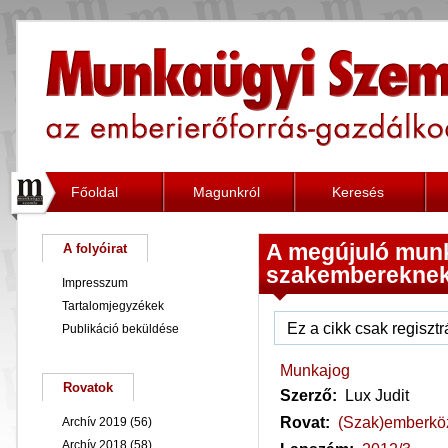
Főoldal
Magunkról
Keresés
A megújuló mun
A folyóirat
szakembereknek 
Impresszum
Tartalomjegyzékek
Ez a cikk csak regiszt
Publikáció beküldése
Munkajog
Rovatok
Szerző:
Lux Judit
Rovat:
(Szak)emberkö
Archív 2019
(56)
Archív 2018
(58)