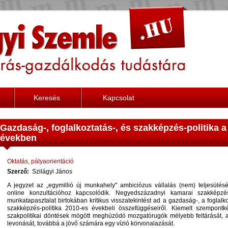
Keresés
Kapcsolat
Gazdaság-, foglalkoztatás-, és szakképzés-politika a
években
Oktatás, pályaorientáció
Szerző:
Szilágyi János
A jegyzet az „egymillió új munkahely" ambiciózus vállalás (nem) teljesülésér
online konzultációhoz kapcsolódik. Negyedszázadnyi kamarai szakképzé
munkatapasztalat birtokában kritikus visszatekintést ad a gazdaság-, a foglalk
szakképzés-politika 2010-es évekbeli összefüggéseiről. Kiemelt szempontk
szakpolitikai döntések mögött meghúzódó mozgatórugók mélyebb feltárását, 
levonását, továbbá a jövő számára egy vízió körvonalazását.