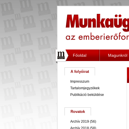
Főoldal
Magunkról
A folyóirat
Impresszum
Tartalomjegyzékek
Publikáció beküldése
Rovatok
Archív 2019
(56)
Archív 2018
(58)