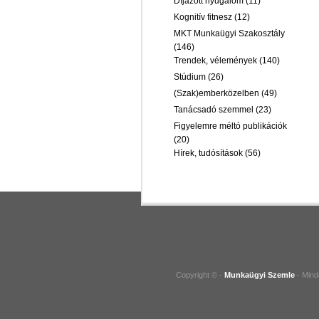
Díjazott nyugalom
(11)
Kognitív fitnesz
(12)
MKT Munkaügyi Szakosztály
(146)
Trendek, vélemények
(140)
Stúdium
(26)
(Szak)emberközelben
(49)
Tanácsadó szemmel
(23)
Figyelemre méltó publikációk
(20)
Hírek, tudósítások
(56)
Copyright © -
Munkaügyi Szemle
- Mind