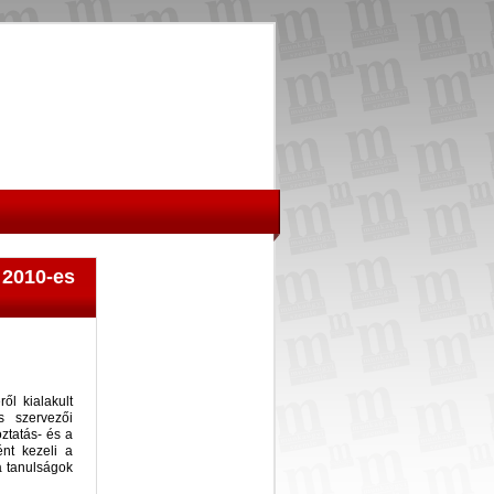
 2010-es
ől kialakult
s szervezői
oztatás- és a
ént kezeli a
a tanulságok