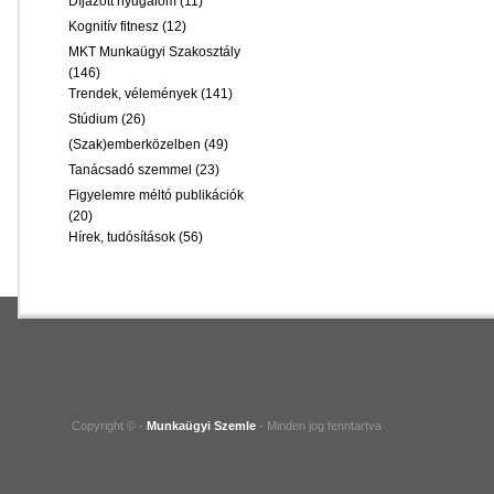
Díjazott nyugalom
(11)
Kognitív fitnesz
(12)
MKT Munkaügyi Szakosztály
(146)
Trendek, vélemények
(141)
Stúdium
(26)
(Szak)emberközelben
(49)
Tanácsadó szemmel
(23)
Figyelemre méltó publikációk
(20)
Hírek, tudósítások
(56)
Copyright © -
Munkaügyi Szemle
- Minden jog fenntartva