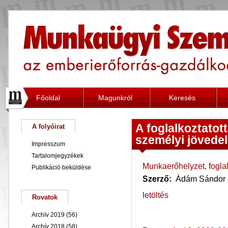
Főoldal
Magunkról
Keresés
A foglalkoztatot
A folyóirat
személyi jövede
Impresszum
Tartalomjegyzékek
Munkaerőhelyzet, foglal
Publikáció beküldése
Szerző:
Ádám Sándor -
letöltés
Rovatok
Archív 2019
(56)
Archív 2018
(58)