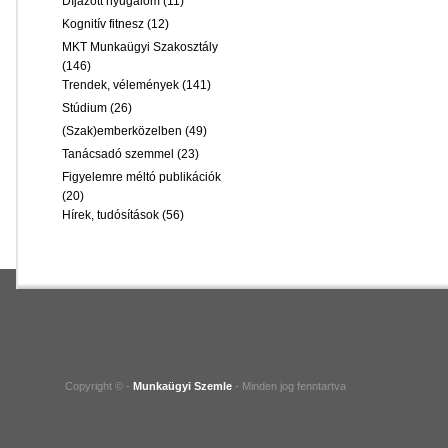
Díjazott nyugalom
(11)
Kognitív fitnesz
(12)
MKT Munkaügyi Szakosztály
(146)
Trendek, vélemények
(141)
Stúdium
(26)
(Szak)emberközelben
(49)
Tanácsadó szemmel
(23)
Figyelemre méltó publikációk
(20)
Hírek, tudósítások
(56)
Copyright © -
Munkaügyi Szemle
- Minden jog fenntartva