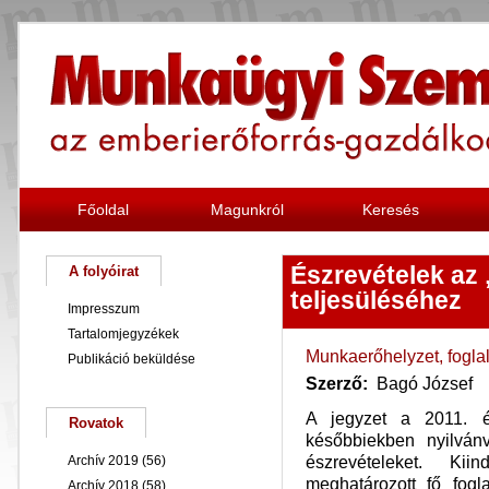
Főoldal
Magunkról
Keresés
Észrevételek az 
A folyóirat
teljesüléséhez
Impresszum
Tartalomjegyzékek
Munkaerőhelyzet, foglal
Publikáció beküldése
Szerző:
Bagó József
A jegyzet a 2011. é
Rovatok
későbbiekben nyilván
észrevételeket. K
Archív 2019
(56)
meghatározott fő fogla
Archív 2018
(58)