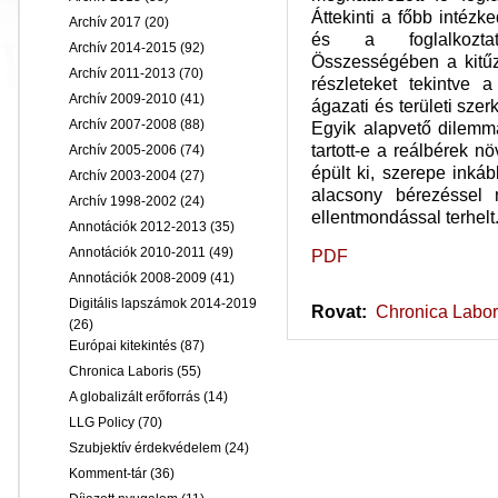
Áttekinti a főbb intéz
Archív 2017
(20)
és a foglalkoztat
Archív 2014-2015
(92)
Összességében a kitűzö
Archív 2011-2013
(70)
részleteket tekintve 
Archív 2009-2010
(41)
ágazati és területi sze
Archív 2007-2008
(88)
Egyik alapvető dilemm
tartott-e a reálbérek 
Archív 2005-2006
(74)
épült ki, szerepe inká
Archív 2003-2004
(27)
alacsony bérezéssel 
Archív 1998-2002
(24)
ellentmondással terhelt
Annotációk 2012-2013
(35)
Annotációk 2010-2011
(49)
PDF
Annotációk 2008-2009
(41)
Digitális lapszámok 2014-2019
Rovat:
Chronica Labor
(26)
Európai kitekintés
(87)
Chronica Laboris
(55)
A globalizált erőforrás
(14)
LLG Policy
(70)
Szubjektív érdekvédelem
(24)
Komment-tár
(36)