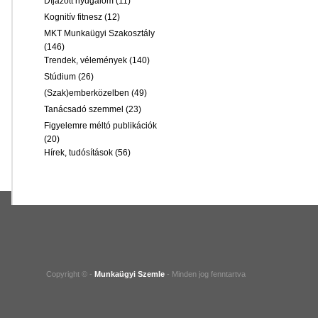
Díjazott nyugalom
(11)
Kognitív fitnesz
(12)
MKT Munkaügyi Szakosztály
(146)
Trendek, vélemények
(140)
Stúdium
(26)
(Szak)emberközelben
(49)
Tanácsadó szemmel
(23)
Figyelemre méltó publikációk
(20)
Hírek, tudósítások
(56)
Copyright © -
Munkaügyi Szemle
- Minden jog fenntartva