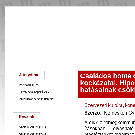
Főoldal
Magunkról
Keresés
Családos home o
A folyóirat
kockázatai. Hipo
Impresszum
hatásainak csök
Tartalomjegyzékek
Publikáció beküldése
Szervezeti kultúra, ko
Szerző:
Nemeskéri Gy
Rovatok
A cikk a tömegkommuni
Archív 2019
(56)
írásokban olvasható
hipotéziseket fogalma
Archív 2018
(58)