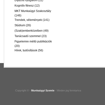
Díjazott nyugalom
(11)
Kognitív fitnesz
(12)
MKT Munkaügyi Szakosztály
(146)
Trendek, vélemények
(141)
Stúdium
(26)
(Szak)emberközelben
(49)
Tanácsadó szemmel
(23)
Figyelemre méltó publikációk
(20)
Hírek, tudósítások
(56)
Copyright © -
Munkaügyi Szemle
- Minden jog fenntartva