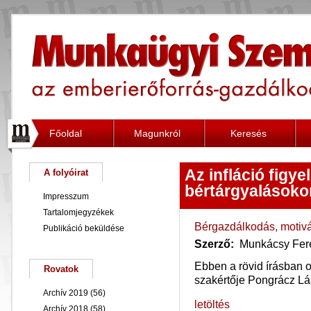
Főoldal
Magunkról
Keresés
Az infláció figy
A folyóirat
bértárgyalásoko
Impresszum
Tartalomjegyzékek
Bérgazdálkodás, motiv
Publikáció beküldése
Szerző:
Munkácsy Fer
Ebben a rövid írásban o
Rovatok
szakértője Pongrácz Lász
Archív 2019
(56)
letöltés
Archív 2018
(58)