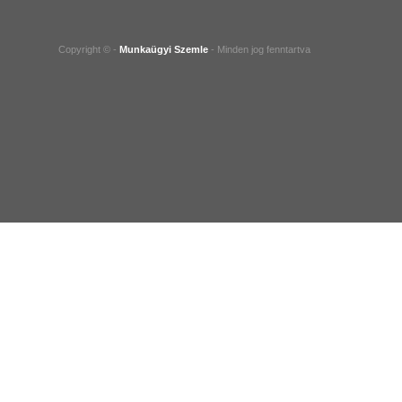
Copyright © -
Munkaügyi Szemle
- Minden jog fenntartva