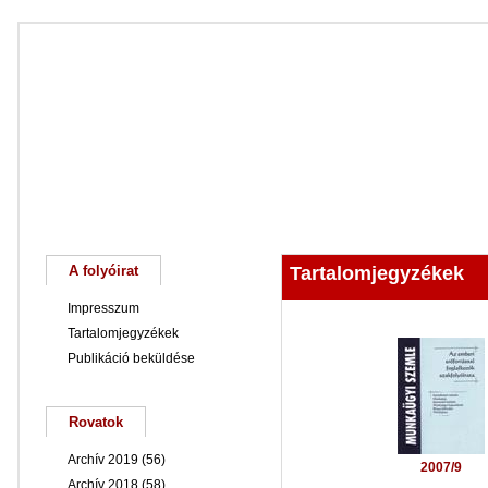
Főoldal
Magunkról
Keresés
A folyóirat
Tartalomjegyzékek
Impresszum
Tartalomjegyzékek
Publikáció beküldése
Rovatok
Archív 2019
(56)
2007/9
Archív 2018
(58)