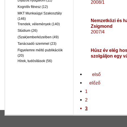
Díjazott nyugalom
(11)
2008/1
Kognitív fitnesz
(12)
MKT Munkaügyi Szakosztály
(146)
Nemzetközi és ha
Trendek, vélemények
(140)
Zsigmond
Stúdium
(26)
2007/4
(Szak)emberközelben
(49)
Tanácsadó szemmel
(23)
Húsz év elég hos
Figyelemre méltó publikációk
szolgáljon egy v
(20)
Hírek, tudósítások
(56)
első
előző
1
2
3