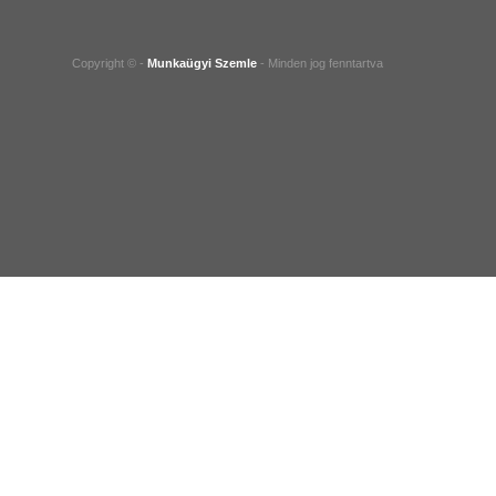
Copyright © -
Munkaügyi Szemle
- Minden jog fenntartva