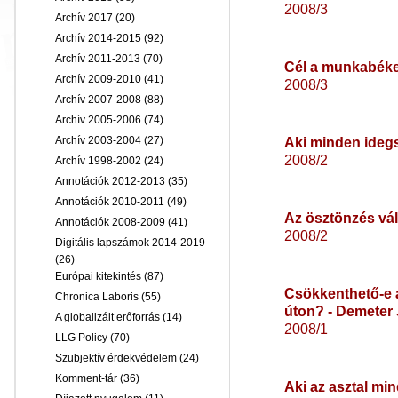
2008/3
Archív 2017
(20)
Archív 2014-2015
(92)
Archív 2011-2013
(70)
Cél a munkabéke
Archív 2009-2010
(41)
2008/3
Archív 2007-2008
(88)
Archív 2005-2006
(74)
Archív 2003-2004
(27)
Aki minden idegs
2008/2
Archív 1998-2002
(24)
Annotációk 2012-2013
(35)
Annotációk 2010-2011
(49)
Az ösztönzés vál
Annotációk 2008-2009
(41)
2008/2
Digitális lapszámok 2014-2019
(26)
Európai kitekintés
(87)
Csökkenthető-e a
Chronica Laboris
(55)
úton? - Demeter 
A globalizált erőforrás
(14)
2008/1
LLG Policy
(70)
Szubjektív érdekvédelem
(24)
Komment-tár
(36)
Aki az asztal mi