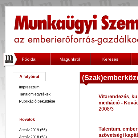
Főoldal
Magunkról
Keresés
(Szak)emberköz
A folyóirat
Impresszum
Tartalomjegyzékek
Vitarendezés, ku
Publikáció beküldése
mediáció - Ková
2008/3
Rovatok
Talentum, emberfe
Archív 2019
(56)
szövetségi kapit
Archív 2018
(58)