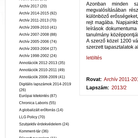
Azonban minden sze
Archív 2017
(20)
megvalósításában rés
Archív 2014-2015
(92)
különböző erősségeket,
Archív 2011-2013
(70)
rejt magába. Napjainkb
Archív 2009-2010
(41)
leírások dokumentuma 
tanulmány középpontjá
Archív 2007-2008
(88)
A szerző közel 1200 vá
Archív 2005-2006
(74)
szerzett tapasztalatok 
Archív 2003-2004
(27)
Archív 1998-2002
(24)
letöltés
Annotációk 2012-2013
(35)
Annotációk 2010-2011
(49)
Annotációk 2008-2009
(41)
Rovat:
Archív 2011-20
Digitális lapszámok 2014-2019
Lapszám:
2013/2
(26)
Európai kitekintés
(87)
Chronica Laboris
(55)
A globalizált erőforrás
(14)
LLG Policy
(70)
Szubjektív érdekvédelem
(24)
Komment-tár
(36)