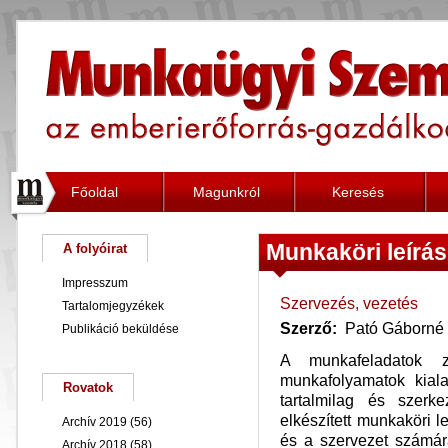
Főoldal
Magunkról
Keresés
Munkaköri leír
A folyóirat
Impresszum
Szervezés, vezetés
Tartalomjegyzékek
Szerző:
Pató Gáborné 
Publikáció beküldése
A munkafeladatok z
munkafolyamatok kial
Rovatok
tartalmilag és szerk
elkészített munkaköri 
Archív 2019
(56)
és a szervezet számá
Archív 2018
(58)