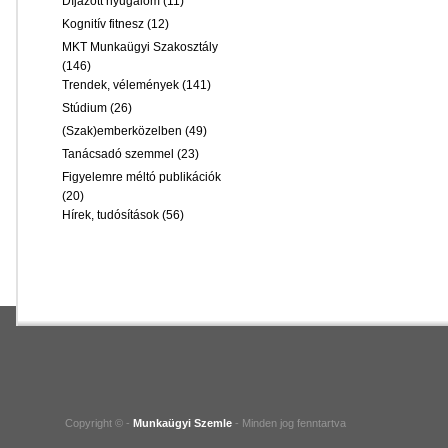
Díjazott nyugalom
(11)
Kognitív fitnesz
(12)
MKT Munkaügyi Szakosztály
(146)
Trendek, vélemények
(141)
Stúdium
(26)
(Szak)emberközelben
(49)
Tanácsadó szemmel
(23)
Figyelemre méltó publikációk
(20)
Hírek, tudósítások
(56)
Copyright © -
Munkaügyi Szemle
- Minden jog fenntartva