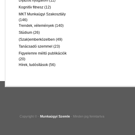
Díjazott nyugalom
(11)
Kognitív fitnesz
(12)
MKT Munkaügyi Szakosztály
(146)
Trendek, vélemények
(140)
Stúdium
(26)
(Szak)emberközelben
(49)
Tanácsadó szemmel
(23)
Figyelemre méltó publikációk
(20)
Hírek, tudósítások
(56)
Copyright © -
Munkaügyi Szemle
- Minden jog fenntartva