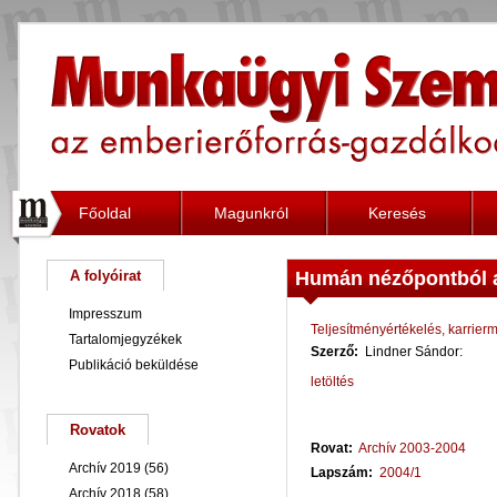
Főoldal
Magunkról
Keresés
A folyóirat
Humán nézőpontból 
Impresszum
Teljesítményértékelés, karrie
Tartalomjegyzékek
Szerző:
Lindner Sándor:
Publikáció beküldése
letöltés
Rovatok
Rovat:
Archív 2003-2004
Archív 2019
(56)
Lapszám:
2004/1
Archív 2018
(58)