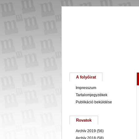
Főoldal
Magunkról
A folyóirat
Impresszum
Tartalomjegyzékek
Publikáció beküldése
Rovatok
Archív 2019
(56)
Archív 2018
(58)