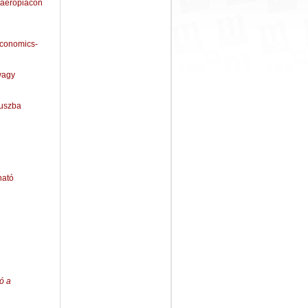
kaerőpiacon
economics-
vagy
tuszba
ható
ó a