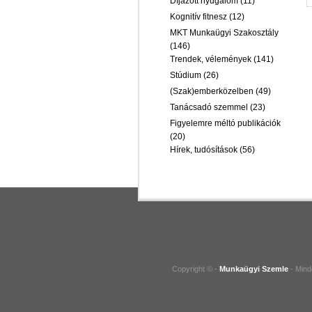
Díjazott nyugalom
(11)
Kognitív fitnesz
(12)
MKT Munkaügyi Szakosztály
(146)
Trendek, vélemények
(141)
Stúdium
(26)
(Szak)emberközelben
(49)
Tanácsadó szemmel
(23)
Figyelemre méltó publikációk
(20)
Hírek, tudósítások
(56)
Copyright © -
Munkaügyi Szemle
- Mind