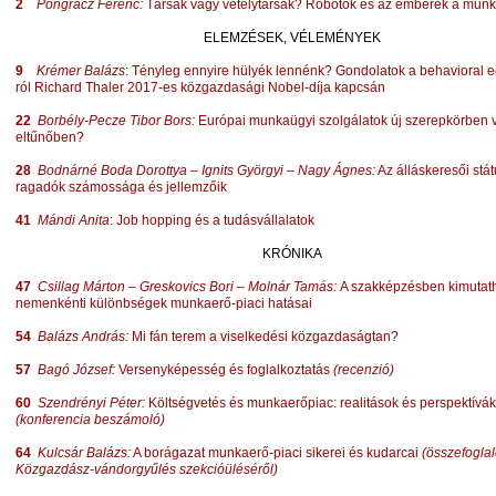
2
Pongrácz Ferenc:
Társak vagy vetélytársak? Robotok és az emberek a mun
ELEMZÉSEK, VÉLEMÉNYEK
9
Krémer Balázs
: Tényleg ennyire hülyék lennénk? Gondolatok a behavioral 
ról Richard Thaler 2017-es közgazdasági Nobel-díja kapcsán
22
Borbély-Pecze Tibor Bors:
Európai munkaügyi szolgálatok új szerepkörben 
eltűnőben?
28
Bodnárné Boda Dorottya – Ignits Györgyi – Nagy Ágnes
:
Az álláskeresői stá
ragadók számossága és jellemzőik
41
Mándi Anita
: Job hopping és a tudásvállalatok
KRÓNIKA
47
Csillag Márton – Greskovics Bori – Molnár Tamás:
A szakképzésben kimutat
nemenkénti különbségek munkaerő-piaci hatásai
54
Balázs András:
Mi fán terem a viselkedési közgazdaságtan?
57
Bagó József:
Versenyképesség és foglalkoztatás
(recenzió)
60
Szendrényi Péter:
Költségvetés és munkaerőpiac: realitások és perspektívák
(konferencia beszámoló)
64
Kulcsár Balázs
:
A borágazat munkaerő-piaci sikerei és kudarcai
(összefoglal
Közgazdász-vándorgyűlés szekcióüléséről)